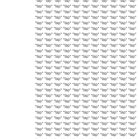
*tap* *tap* *tap* *tap* *tap* *tap* *tap* *tap* *tap* *tap* *tap* *tap* *tap* *tap* *tap* *tap* *tap* *tap* *tap* *tap* *tap* *tap* *tap* *tap* *tap* *tap* *tap* *tap* *tap* *tap* *tap* *tap* *tap* *tap* *tap* *tap* *tap* *tap* *tap* *tap* *tap* *tap* *tap* *tap* *tap* *tap* *tap* *tap* *tap* *tap* *tap* *tap* *tap* *tap* *tap* *tap* *tap* *tap* *tap* *tap* *tap* *tap* *tap* *tap* *tap* *tap* *tap* *tap* *tap* *tap* *tap* *tap* *tap* *tap* *tap* *tap* *tap* *tap* *tap* *tap* *tap* *tap* *tap* *tap* *tap* *tap* *tap* *tap* *tap* *tap* *tap* *tap* *tap* *tap* *tap* *tap* *tap* *tap* *tap* *tap* *tap* *tap* *tap* *tap* *tap* *tap* *tap* *tap* *tap* *tap* *tap* *tap* *tap* *tap* *tap* *tap* *tap* *tap* *tap* *tap* *tap* *tap* *tap* *tap* *tap* *tap* *tap* *tap* *tap* *tap* *tap* *tap* *tap* *tap* *tap* *tap* *tap* *tap* *tap* *tap* *tap* *tap* *tap* *tap* *tap* *tap* *tap* *tap* *tap* *tap* *tap* *tap* *tap* *tap* *tap* *tap* *tap* *tap* *tap* *tap* *tap* *tap* *tap* *tap* *tap* *tap* *tap* *tap* *tap* *tap* *tap* *tap* *tap* *tap* *tap* *tap* *tap* *tap* *tap* *tap* *tap* *tap* *tap* *tap* *tap* *tap* *tap* *tap* *tap* *tap* *tap* *tap* *tap* *tap* *tap* *tap* *tap* *tap* *tap* *tap* *tap* *tap* *tap* *tap* *tap* *tap* *tap* *tap* *tap* *tap* *tap* *tap* *tap* *tap* *tap* *tap* *tap* *tap* *tap* *tap* *tap* *tap* *tap* *tap* *tap* *tap* *tap* *tap* *tap* *tap* *tap* *tap* *tap* *tap* *tap* *tap* *tap* *tap* *tap* *tap* *tap* *tap* *tap* *tap* *tap* *tap* *tap* *tap* *tap* *tap* *tap* *tap* *tap* *tap* *tap* *tap* *tap* *tap* *tap* *tap* *tap* *tap* *tap* *tap* *tap* *tap* *tap* *tap* *tap* *tap* *tap* *tap* *tap* *tap* *tap* *tap* *tap* *tap* *tap* *tap* *tap* *tap* *tap* *tap* *tap* *tap* *tap* *tap* *tap* *tap* *tap* *tap* *tap* *tap* *tap* *tap* *tap* *tap* *tap* *tap* *tap* *tap* *tap* *tap* *tap* *tap* *tap* *tap* *tap* *tap* *tap* *tap* *tap* *tap* *tap* *tap* *tap* *tap* *tap* *tap* *tap* *tap* *tap* *tap* *tap* *tap* *tap* *tap* *tap* *tap* *tap* *tap* *tap* *tap* *tap* *tap* *tap* *tap* *tap* *tap* *tap* *tap* *tap* *tap* *tap* *tap* *tap* *tap* *tap* *tap* *tap* *tap* *tap* *tap* *tap* *tap* *tap* *tap* *tap* *tap* *tap* *tap* *tap* *tap* *tap* *tap* *tap* *tap* *tap* *tap* *tap* *tap* *tap* *tap* *tap* *tap* *tap* *tap* *tap* *tap* *tap* *tap* *tap* *tap* *tap* *tap* *tap* *tap* *tap* *tap* *tap* *tap* *tap* *tap* *tap* *tap* *tap* *tap* *tap* *tap* *tap* *tap* *tap* *tap* *tap* *tap* *tap* *tap* *tap* *tap* *tap* *tap* *tap* *tap* *tap* *tap* *tap* *tap* *tap* *tap* *tap* *tap* *tap* *tap* *tap* *tap* *tap* *tap* *tap* *tap* *tap* *tap* *tap* *tap* *tap* *tap* *tap* *tap* *tap* *tap* *tap* *tap* *tap* *tap* *tap* *tap* *tap* *tap* *tap* *tap* *tap* *tap* *tap* *tap* *tap* *tap* *tap* *tap* *tap* *tap* *tap* *tap* *tap* *tap* *tap* *tap* *tap* *tap* *tap* *tap* *tap* *tap* *tap* *tap* *tap* *tap* *tap* *tap* *tap* *tap* *tap* *tap* *tap* *tap* *tap* *tap* *tap* *tap* *tap* *tap* *tap* *tap* *tap* *tap* *tap* *tap* *tap* *tap* *tap* *tap* *tap* *tap* *tap* *tap* *tap* *tap* *tap* *tap* *tap* *tap* *tap* *tap* *tap* *tap* *tap* *tap* *tap* *tap* *tap* *tap* *tap* *tap* *tap* *tap* *tap* *tap* *tap* *tap* *tap* *tap* *tap* *tap* *tap* *tap* *tap* *tap* *tap* *tap* *tap* *tap* *tap* *tap* *tap* *tap* *tap* *tap* *tap* *tap* *tap* *tap* *tap* *tap* *tap* *tap* *tap* *tap* *tap* *tap* *tap* *tap* *tap* *tap* *tap* *tap* *tap* *tap* *tap* *tap* *tap* *tap* *tap* *tap* *tap* *tap* *tap* *tap* *tap* *tap* *tap* *tap* *tap* *tap* *tap* *tap* *tap* *tap* *tap* *tap* *tap* *tap* *tap* *tap* *tap* *tap* *tap* *tap* *tap* *tap* *tap* *tap* *tap* *tap* *tap* *tap* *tap* *tap* *tap* *tap* *tap* *tap* *tap* *tap* *tap* *tap* *tap* *tap* *tap* *tap* *tap* *tap* *tap* *tap* *tap* *tap* *tap* *tap* *tap* *tap* *tap* *tap* *tap* *tap* *tap* *tap* *tap* *tap* *tap* *tap* *tap* *tap* *tap* *tap* *tap* *tap* *tap* *tap* *tap* *tap* *tap* *tap* *tap* *tap* *tap* *tap* *tap* *tap* *tap* *tap* *tap* *tap* *tap* *tap* *tap* *tap* *tap* *tap* *tap* *tap* *tap* *tap* *tap* *tap* *tap* *tap* *tap* *tap* *tap* *tap* *tap* *tap* *tap* *tap* *tap* *tap* *tap* *tap* *tap* *tap* *tap* *tap* *tap* *tap* *tap* *tap* *tap* *tap* *tap* *tap* *tap* *tap* *tap* *tap* *tap* *tap* *tap* *tap* *tap* *tap* *tap* *tap* *tap* *tap* *tap* *tap* *tap* *tap* *tap* *tap* *tap* *tap* *tap* *tap* *tap* *tap* *tap* *tap* *tap* *tap* *tap* *tap* *tap* *tap* *tap* *tap* *tap* *tap* *tap* *tap* *tap* *tap* *tap* *tap* *tap* *tap* *tap* *tap* *tap* *tap* *tap* *tap* *tap* *tap* *tap* *tap* *tap* *tap* *tap* *tap* *tap* *tap* *tap* *tap* *tap**tap* *tap* *tap* *tap* *tap* *tap* *tap* *tap* *tap* *tap* *tap* *tap* *tap* *tap* *tap* *tap* *tap* *tap* *tap* *tap* *tap* *tap* *tap* *tap* *tap* *tap* *tap* *tap* *tap* *tap* *tap* *tap* *tap* *tap* *tap* *tap* *tap* *tap* *tap* *tap* *tap* *tap* *tap* *tap* *tap* *tap* *tap* *tap* *tap* *tap* *tap* *tap* *tap* *tap* *tap* *tap* *tap* *tap* *tap* *tap* *tap* *tap* *tap* *tap* *tap* *tap* *tap* *tap* *tap* *tap* *tap* *tap* *tap* *tap* *tap* *tap* *tap* *tap* *tap* *tap* *tap* *tap* *tap* *tap* *tap* *tap* *tap* *tap* *tap* *tap* *tap* *tap* *tap* *tap* *tap* *tap* *tap* *tap* *tap* *tap* *tap* *tap* *tap* *tap* *tap* *tap* *tap* *tap* *tap* *tap* *tap* *tap* *tap* *tap* *tap* *tap* *tap* *tap* *tap* *tap* *tap* *tap* *tap* *tap* *tap* *tap* *tap* *tap* *tap* *tap* *tap* *tap* *tap* *tap* *tap* *tap* *tap* *tap* *tap* *tap* *tap* *tap* *tap* *tap* *tap* *tap* *tap* *tap* *tap* *tap* *tap* *tap* *tap* *tap* *tap* *tap* *tap* *tap* *tap* *tap* *tap* *tap* *tap* *tap* *tap* *tap* *tap* *tap* *tap* *tap* *tap* *tap* *tap* *tap* *tap* *tap* *tap* *tap* *tap* *tap* *tap* *tap* *tap* *tap* *tap* *tap* *tap* *tap* *tap* *tap* *tap* *tap* *tap* *tap* *tap* *tap* *tap* *tap* *tap* *tap* *tap* *tap* *tap* *tap* *tap* *tap* *tap* *tap* *tap* *tap* *tap* *tap* *tap* *tap* *tap* *tap* *tap* *tap* *tap* *tap* *tap* *tap* *tap* *tap* *tap* *tap* *tap* *tap* *tap* *tap* *tap* *tap* *tap* *tap* *tap* *tap* *tap* *tap* *tap* *tap* *tap* *tap* *tap* *tap* *tap* *tap* *tap* *tap* *tap* *tap* *tap* *tap* *tap* *tap* *tap* *tap* *tap* *tap* *tap* *tap* *tap* *tap* *tap* *tap* *tap* *tap* *tap* *tap* *tap* *tap* *tap* *tap* *tap* *tap* *tap* *tap* *tap* *tap* *tap* *tap* *tap* *tap* *tap* *tap* *tap* *tap* *tap* *tap* *tap* *tap* *tap* *tap* *tap* *tap* *tap* *tap* *tap* *tap* *tap* *tap* *tap* *tap* *tap* *tap* *tap* *tap* *tap* *tap* *tap* *tap* *tap* *tap* *tap* *tap* *tap* *tap* *tap* *tap* *tap* *tap* *tap* *tap* *tap* *tap* *tap* *tap* *tap* *tap* *tap* *tap* *tap* *tap* *tap* *tap* *tap* *tap* *tap* *tap* *tap* *tap* *tap* *tap* *tap* *tap* *tap* *tap* *tap* *tap* *tap* *tap* *tap* *tap* *tap* *tap* *tap* *tap* *tap* *tap* *tap* *tap* *tap* *tap* *tap* *tap* *tap* *tap* *tap* *tap* *tap* *tap* *tap* *tap* *tap* *tap* *tap* *tap* *tap* *tap* *tap* *tap* *tap* *tap* *tap* *tap* *tap* *tap* *tap* *tap* *tap* *tap* *tap* *tap* *tap* *tap* *tap* *tap* *tap* *tap* *tap* *tap* *tap* *tap* *tap* *tap* *tap* *tap* *tap* *tap* *tap* *tap* *tap* *tap* *tap* *tap* *tap* *tap* *tap* *tap* *tap* *tap* *tap* *tap* *tap* *tap* *tap* *tap* *tap* *tap* *tap* *tap* *tap* *tap* *tap* *tap* *tap* *tap* *tap* *tap* *tap* *tap* *tap* *tap* *tap* *tap* *tap* *tap* *tap* *tap* *tap* *tap* *tap* *tap* *tap* *tap* *tap* *tap* *tap* *tap* *tap* *tap* *tap* *tap* *tap* *tap* *tap* *tap* *tap* *tap* *tap* *tap* *tap* *tap* *tap* *tap* *tap* *tap* *tap* *tap* *tap* *tap* *tap* *tap* *tap* *tap* *tap* *tap* *tap* *tap* *tap* *tap* *tap* *tap* *tap* *tap* *tap* *tap* *tap* *tap* *tap* *tap* *tap* *tap* *tap* *tap* *tap* *tap* *tap* *tap* *tap* *tap* *tap* *tap* *tap* *tap* *tap* *tap* *tap* *tap* *tap* *tap* *tap* *tap* *tap* *tap* *tap* *tap* *tap* *tap* *tap* *tap* *tap* *tap* *tap* *tap* *tap* *tap* *tap* *tap* *tap* *tap* *tap* *tap* *tap* *tap* *tap* *tap* *tap* *tap* *tap* *tap* *tap* *tap* *tap* *tap* *tap* *tap* *tap* *tap* *tap* *tap* *tap* *tap* *tap* *tap* *tap* *tap* *tap* *tap* *tap* *tap* *tap* *tap* *tap* *tap* *tap* *tap* *tap* *tap* *tap* *tap* *tap* *tap* *tap* *tap* *tap* *tap* *tap* *tap* *tap* *tap* *tap* *tap* *tap* *tap* *tap* *tap* *tap* *tap* *tap* *tap* *tap* *tap* *tap* *tap* *tap* *tap* *tap* *tap* *tap* *tap* *tap* *tap* *tap* *tap* *tap* *tap* *tap* *tap* *tap* *tap* *tap* *tap* *tap* *tap* *tap* *tap* *tap* *tap* *tap* *tap* *tap* *tap* *tap* *tap* *tap* *tap* *tap* *tap* *tap* *tap* *tap* *tap* *tap* *tap* *tap* *tap* *tap* *tap* *tap* *tap* *tap* *tap* *tap* *tap* *tap* *tap* *tap* *tap* *tap* *tap* *tap* *tap* *tap* *tap* *tap* *tap* *tap* *tap* *tap* *tap* *tap* *tap* *tap* *tap* *tap* *tap* *tap* *tap* *tap* *tap* *tap* *tap* *tap* *tap* *tap* *tap* *tap* *tap* *tap* *tap* *tap* *tap* *tap* *tap* *tap* *tap* *tap* *tap* *tap* *tap* *tap* *tap* *tap* *tap* *tap* *tap* *tap* *tap* *tap* *tap* *tap* *tap* *tap* *tap* *tap* *tap* *tap* *tap* *tap* *tap* *tap* *tap* *tap* *tap* *tap* *tap* *tap* *tap* *tap* *tap* *tap* *tap* *tap* *tap* *tap* *tap* *tap* *tap* *tap* *tap* *tap* *tap* *tap* *tap* *tap* *tap* *tap* *tap* *tap* *tap* *tap* *tap* *tap* *tap* *tap* *tap* *tap* *tap* *tap* *tap* *tap* *tap* *tap* *tap* *tap* *tap* *tap* *tap* *tap* *tap* *tap* *tap* *tap* *tap* *tap* *tap* *tap* *tap* *tap* *tap* *tap* *tap* *tap* *tap* *tap* *tap* *tap* *tap* *tap* *tap* *tap* *tap* *tap* *tap* *tap* *tap* *tap* *tap* *tap* *tap* *tap* *tap* *tap* *tap* *tap* *tap* *tap* *tap* *tap* *tap* *tap* *tap* *tap* *tap* *tap* *tap* *tap* *tap* *tap* *tap* *tap* *tap* *tap* *tap* *tap* *tap* *tap* *tap**tap* *tap* *tap* *tap* *tap* *tap* *tap* *tap* *tap* *tap* *tap* *tap* *tap* *tap* *tap* *tap* *tap* *tap* *tap* *tap* *tap* *tap* *tap* *tap* *tap* *tap* *tap* *tap* *tap* *tap* *tap* *tap* *tap* *tap* *tap* *tap* *tap* *tap* *tap* *tap* *tap* *tap* *tap* *tap* *tap* *tap* *tap* *tap* *tap* *tap* *tap* *tap* *tap* *tap* *tap* *tap* *tap* *tap* *tap* *tap* *tap* *tap* *tap* *tap* *tap* *tap* *tap* *tap* *tap* *tap* *tap* *tap* *tap* *tap* *tap* *tap*