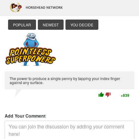
POPULAR
NEWEST
YOU DECIDE
The power to produce a single penny by tapping your index finger
against any surface.
thumb_up
thumb_down
+839
Add Your Comment